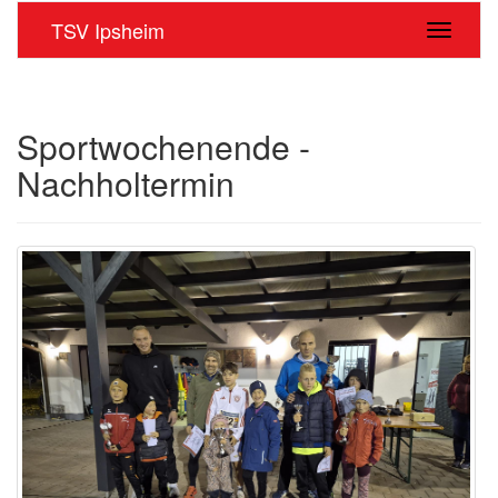
TSV Ipsheim
Navigati
Sportwochenende -
Nachholtermin