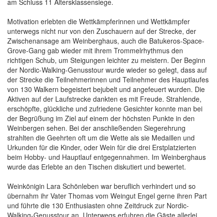
am Schluss 11 Altersklassensiege.
Motivation erlebten die Wettkämpferinnen und Wettkämpfer
unterwegs nicht nur von den Zuschauern auf der Strecke, der
Zwischenansage am Weinberghaus, auch die Batukeros-Space-
Grove-Gang gab wieder mit ihrem Trommelrhythmus den
richtigen Schub, um Steigungen leichter zu meistern. Der Beginn
der Nordic-Walking-Genusstour wurde wieder so gelegt, dass auf
der Strecke die Teilnehmerinnen und Teilnehmer des Hauptlaufes
von 130 Walkern begeistert bejubelt und angefeuert wurden. Die
Aktiven auf der Laufstrecke dankten es mit Freude. Strahlende,
erschöpfte, glückliche und zufriedene Gesichter konnte man bei
der Begrüßung im Ziel auf einem der höchsten Punkte in den
Weinbergen sehen. Bei der anschließenden Siegerehrung
strahlten die Geehrten oft um die Wette als sie Medaillen und
Urkunden für die Kinder, oder Wein für die drei Erstplatzierten
beim Hobby- und Hauptlauf entgegennahmen. Im Weinberghaus
wurde das Erlebte an den Tischen diskutiert und bewertet.
Weinkönigin Lara Schönleben war beruflich verhindert und so
übernahm ihr Vater Thomas vom Weingut Engel gerne ihren Part
und führte die 130 Enthusiasten ohne Zeitdruck zur Nordic-
Walking-Genusstour an. Unterwegs erfuhren die Gäste allerlei