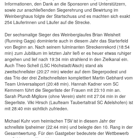
Informationen, den Dank an die Sponsoren und Unterstützern,
sowie zur anschließenden Siegerehrung und Bewirtung im
Weinberghaus folgte der Startschuss und es machten sich exakt
254 Läuferinnen und Läufer auf die Strecke.
Der sechsmalige Sieger des Weinberglaufes Brian Weisheit
(Running Gags) dominierte auch in diesem Jahr das Starterfeld
von Beginn an. Nach seinem fulminanten Streckenrekord (18:54
min) zum Jubiläum im letzten Jahr ließ er es heuer etwas ruhiger
angehen und lief nach 19:34 min strahlend in den Zielkanal ein.
Auch Theo Schell (LSC Höchstadt/Aisch) stand als
zweitschnellster (20:27 min) wieder auf dem Siegerpodest und
das Trio der drei Zeitschnellsten komplettiert Martin Gebhard vom
Team Universalsport (20:48 min). Hannah Kadner vom SC
Kemmern führt die Siegerliste der Frauen mit 23:10 min an.
Sarah Pfundt-Migliore (ohne Verein) steht mit 27:04 min in der
Siegerliste. Viki Hirsch (Laufteam Taubertaltrail SC Adelshofen) ist
mit 28:40 min sichtlich zufrieden.
Michael Kuhr vom heimischen TSV ist in diesem Jahr der
schnellste Ipsheimer (22:44 min) und belegte den 10. Rang in der
Gesamtwertung. Für den Gastgeber bedeutete der Wettbewerb