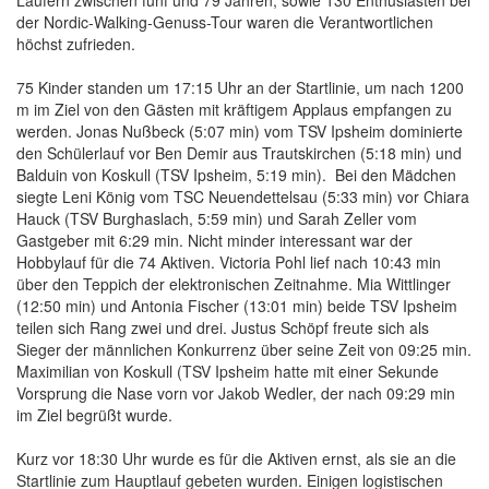
Läufern zwischen fünf und 79 Jahren, sowie 130 Enthusiasten bei
der Nordic-Walking-Genuss-Tour waren die Verantwortlichen
höchst zufrieden.
75 Kinder standen um 17:15 Uhr an der Startlinie, um nach 1200
m im Ziel von den Gästen mit kräftigem Applaus empfangen zu
werden. Jonas Nußbeck (5:07 min) vom TSV Ipsheim dominierte
den Schülerlauf vor Ben Demir aus Trautskirchen (5:18 min) und
Balduin von Koskull (TSV Ipsheim, 5:19 min). Bei den Mädchen
siegte Leni König vom TSC Neuendettelsau (5:33 min) vor Chiara
Hauck (TSV Burghaslach, 5:59 min) und Sarah Zeller vom
Gastgeber mit 6:29 min. Nicht minder interessant war der
Hobbylauf für die 74 Aktiven. Victoria Pohl lief nach 10:43 min
über den Teppich der elektronischen Zeitnahme. Mia Wittlinger
(12:50 min) und Antonia Fischer (13:01 min) beide TSV Ipsheim
teilen sich Rang zwei und drei. Justus Schöpf freute sich als
Sieger der männlichen Konkurrenz über seine Zeit von 09:25 min.
Maximilian von Koskull (TSV Ipsheim hatte mit einer Sekunde
Vorsprung die Nase vorn vor Jakob Wedler, der nach 09:29 min
im Ziel begrüßt wurde.
Kurz vor 18:30 Uhr wurde es für die Aktiven ernst, als sie an die
Startlinie zum Hauptlauf gebeten wurden. Einigen logistischen