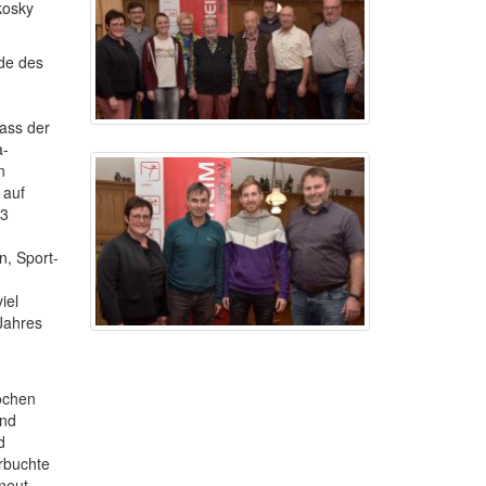
kosky
nde des
ass der
a-
n
 auf
63
n, Sport-
iel
Jahres
ochen
und
d
rbuchte
rneut