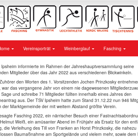
Home
Vereinsporträt
Weinberglauf
Fasching
 Ipsheim informierte im Rahmen der Jahreshauptversammlung seine
den Mitglieder über das Jahr 2022 aus verschiedenen Blickwinkeln.
 Zuhörer den Worten des 1. Vorsitzenden Jochen Prinzkosky entnehme
, war das vergangene Jahr von einem nie dagewesenen Mitgliederzuw
 Sage und schreibe 71 Mitglieder füllten innerhalb eines Jahres den
eantrag aus. Der TSV Ipsheim hatte zum Stand 31.12.22 nun 946 Mitg
in der Marktgemeinde der mit weitem Abstand größte Verein.
esagte Fasching 2022, ein närrischer Besuch einer Fastnachtsabordnu
Helmut Weiß, ein amüsanter Abend im Frühjahr als Ersatz für den entf
, die Verleihung des Till von Franken an Horst Prinzkosky, die nahezu
lossen Baumaßnahme am Sportgelände und vielem mehr, sowie dem 