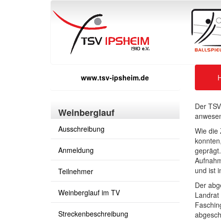
www.tsv-ipsheim.de
Der TSV
Weinberglauf
anwesen
Ausschreibung
Wie die
konnten
Anmeldung
geprägt.
Aufnahm
und ist 
Teilnehmer
Der abg
Weinberglauf im TV
Landrat 
Fasching
Streckenbeschreibung
abgesch