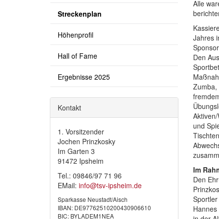
Alle war
berichte
Streckenplan
Kassiere
Höhenprofil
Jahres i
Sponsor
Hall of Fame
Den Aus
Sportbet
Ergebnisse 2025
Maßnahm
Zumba, M
fremdem 
Übungsl
Kontakt
Aktiven/
und Spie
1. Vorsitzender
Tischten
Jochen Prinzkosky
Abwechsl
Im Garten 3
zusammen
91472 Ipsheim
Im Rahm
Tel.: 09846/97 71 96
Den Ehr
EMail:
info@tsv-ipsheim.de
Prinzko
Sportler
Sparkasse Neustadt/Aisch
IBAN: DE97762510200430906610
Hannes 
BIC: BYLADEM1NEA
in der A