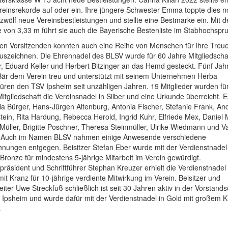
einsrekorde auf oder ein. Ihre jüngere Schwester Emma toppte dies n
 zwölf neue Vereinsbestleistungen und stellte eine Bestmarke ein. Mit d
von 3,33 m führt sie auch die Bayerische Bestenliste im Stabhochspr
den Vorsitzenden konnten auch eine Reihe von Menschen für ihre Treu
uszeichnen. Die Ehrennadel des BLSV wurde für 60 Jahre Mitgliedschaf
, Eduard Keller und Herbert Bitzinger an das Hemd gesteckt. Fünf Jah
 Bär dem Verein treu und unterstützt mit seinem Unternehmen Herba
ren den TSV Ipsheim seit unzähligen Jahren. 19 Mitglieder wurden fü
Mitgliedschaft die Vereinsnadel in Silber und eine Urkunde überreicht. E
lia Bürger, Hans-Jürgen Altenburg, Antonia Fischer, Stefanie Frank, An
tein, Rita Hardung, Rebecca Herold, Ingrid Kuhr, Elfriede Mex, Daniel M
Müller, Brigitte Poschner, Theresa Steinmüller, Ulrike Wiedmann und 
 Auch im Namen BLSV nahmen einige Anwesende verschiedene
nungen entgegen. Beisitzer Stefan Eber wurde mit der Verdienstnadel
Bronze für mindestens 5-jährige Mitarbeit im Verein gewürdigt.
spräsident und Schriftführer Stephan Kreuzer erhielt die Verdienstnadel 
it Kranz für 10-jährige verdiente Mitwirkung im Verein. Beisitzer und
iter Uwe Streckfuß schließlich ist seit 30 Jahren aktiv in der Vorstands
Ipsheim und wurde dafür mit der Verdienstnadel in Gold mit großem K
.