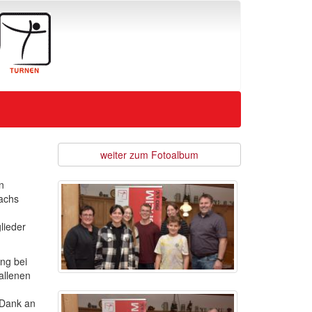
weiter zum Fotoalbum
n
achs
lieder
ng bei
allenen
Dank an