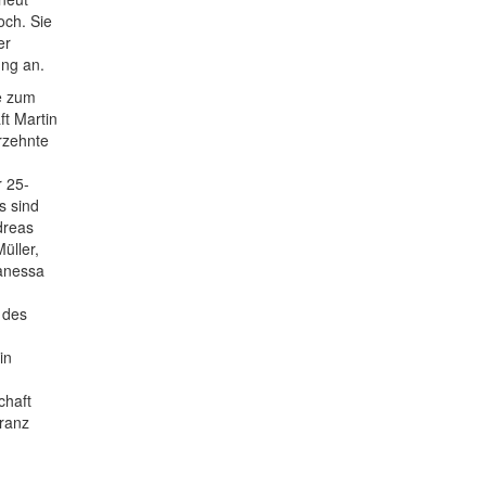
och. Sie
er
ung an.
e zum
t Martin
rzehnte
r 25-
s sind
dreas
üller,
Vanessa
 des
in
chaft
ranz