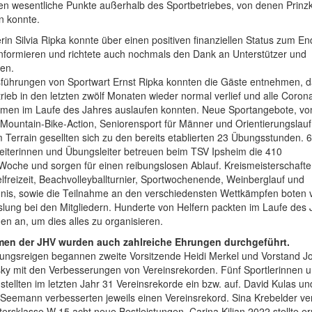
en wesentliche Punkte außerhalb des Sportbetriebes, von denen Prinz
n konnte.
rin Silvia Ripka konnte über einen positiven finanziellen Status zum E
nformieren und richtete auch nochmals den Dank an Unterstützer und
en.
führungen von Sportwart Ernst Ripka konnten die Gäste entnehmen, d
rieb in den letzten zwölf Monaten wieder normal verlief und alle Coron
en im Laufe des Jahres auslaufen konnten. Neue Sportangebote, vo
ountain-Bike-Action, Seniorensport für Männer und Orientierungslauf
Terrain gesellten sich zu den bereits etablierten 23 Übungsstunden. 
eiterinnen und Übungsleiter betreuen beim TSV Ipsheim die 410
Woche und sorgen für einen reibungslosen Ablauf. Kreismeisterschafte
lfreizeit, Beachvolleyballturnier, Sportwochenende, Weinberglauf und
nis, sowie die Teilnahme an den verschiedensten Wettkämpfen boten v
ung bei den Mitgliedern. Hunderte von Helfern packten im Laufe des 
 an, um dies alles zu organisieren.
en der JHV wurden auch zahlreiche Ehrungen durchgeführt.
ungsreigen begannen zweite Vorsitzende Heidi Merkel und Vorstand J
sky mit den Verbesserungen von Vereinsrekorden. Fünf Sportlerinnen 
 stellten im letzten Jahr 31 Vereinsrekorde ein bzw. auf. David Kulas un
Seemann verbesserten jeweils einen Vereinsrekord. Sina Krebelder ve
ltersklasse W 15 acht neue Bestleistungen. Carina Kilian 2022 stellte e