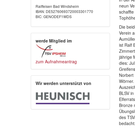
neun Ver
Raiffeisen Bad Windsheim
IBAN: DE52760693720003301770
schaffte
BIC: GENODEF1WDS
Tophöhe 
Die bei
Verein a
Aumüller
werde Mitglied im
ist Ralf
Zimmertü
jährige 
zum Aufnahmeantrag
dies: Ju
Greifens
Norbert 
Wörner.
Wir werden unterstützt von
Auszeich
BLSV in 
Elferrat
Bronze m
Übungsle
des TSV 
bedacht