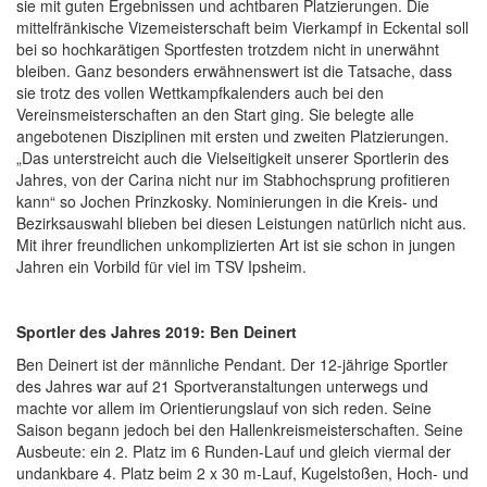
sie mit guten Ergebnissen und achtbaren Platzierungen. Die
mittelfränkische Vizemeisterschaft beim Vierkampf in Eckental soll
bei so hochkarätigen Sportfesten trotzdem nicht in unerwähnt
bleiben. Ganz besonders erwähnenswert ist die Tatsache, dass
sie trotz des vollen Wettkampfkalenders auch bei den
Vereinsmeisterschaften an den Start ging. Sie belegte alle
angebotenen Disziplinen mit ersten und zweiten Platzierungen.
„Das unterstreicht auch die Vielseitigkeit unserer Sportlerin des
Jahres, von der Carina nicht nur im Stabhochsprung profitieren
kann“ so Jochen Prinzkosky. Nominierungen in die Kreis- und
Bezirksauswahl blieben bei diesen Leistungen natürlich nicht aus.
Mit ihrer freundlichen unkomplizierten Art ist sie schon in jungen
Jahren ein Vorbild für viel im TSV Ipsheim.
Sportler des Jahres 2019: Ben Deinert
Ben Deinert ist der männliche Pendant. Der 12-jährige Sportler
des Jahres war auf 21 Sportveranstaltungen unterwegs und
machte vor allem im Orientierungslauf von sich reden. Seine
Saison begann jedoch bei den Hallenkreismeisterschaften. Seine
Ausbeute: ein 2. Platz im 6 Runden-Lauf und gleich viermal der
undankbare 4. Platz beim 2 x 30 m-Lauf, Kugelstoßen, Hoch- und