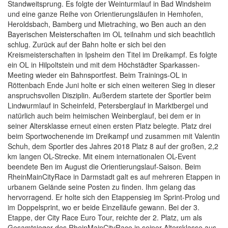
Standweitsprung. Es folgte der Weinturmlauf in Bad Windsheim
und eine ganze Reihe von Orientierungsläufen in Hemhofen,
Heroldsbach, Bamberg und Mietraching, wo Ben auch an den
Bayerischen Meisterschaften im OL teilnahm und sich beachtlich
schlug. Zurück auf der Bahn holte er sich bei den
Kreismeisterschaften in Ipsheim den Titel im Dreikampf. Es folgte
ein OL in Hilpoltstein und mit dem Höchstädter Sparkassen-
Meeting wieder ein Bahnsportfest. Beim Trainings-OL in
Röttenbach Ende Juni holte er sich einen weiteren Sieg in dieser
anspruchsvollen Disziplin. Außerdem startete der Sportler beim
Lindwurmlauf in Scheinfeld, Petersberglauf in Marktbergel und
natürlich auch beim heimischen Weinberglauf, bei dem er in
seiner Altersklasse erneut einen ersten Platz belegte. Platz drei
beim Sportwochenende im Dreikampf und zusammen mit Valentin
Schuh, dem Sportler des Jahres 2018 Platz 8 auf der großen, 2,2
km langen OL-Strecke. Mit einem internationalen OL-Event
beendete Ben im August die Orientierungslauf-Saison. Beim
RheinMainCityRace in Darmstadt galt es auf mehreren Etappen in
urbanem Gelände seine Posten zu finden. Ihm gelang das
hervorragend. Er holte sich den Etappensieg im Sprint-Prolog und
im Doppelsprint, wo er beide Einzelläufe gewann. Bei der 3.
Etappe, der City Race Euro Tour, reichte der 2. Platz, um als
Gesamtsieger des RheinMainCityRace in seiner Altersklasse aus