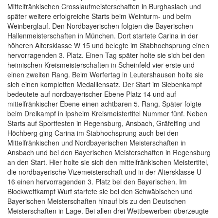
Mittelfränkischen Crosslaufmeisterschaften in Burghaslach und
später weitere erfolgreiche Starts beim Weinturm- und beim
Weinberglauf. Den Nordbayerischen folgten die Bayerischen
Hallenmeisterschaften in München. Dort startete Carina in der
höheren Altersklasse W 15 und belegte im Stabhochsprung einen
hervorragenden 3. Platz. Einen Tag später holte sie sich bei den
heimischen Kreismeisterschaften in Scheinfeld vier erste und
einen zweiten Rang. Beim Werfertag in Leutershausen holte sie
sich einen kompletten Medaillensatz. Der Start im Siebenkampf
bedeutete auf nordbayerischer Ebene Platz 14 und auf
mittelfränkischer Ebene einen achtbaren 5. Rang. Später folgte
beim Dreikampf in Ipsheim Kreismeistertitel Nummer fünf. Neben
Starts auf Sportfesten in Regensburg, Ansbach, Gräfelfing und
Höchberg ging Carina im Stabhochsprung auch bei den
Mittelfränkischen und Nordbayerischen Meisterschaften in
Ansbach und bei den Bayerischen Meisterschaften in Regensburg
an den Start. Hier holte sie sich den mittelfränkischen Meistertitel,
die nordbayerische Vizemeisterschaft und in der Altersklasse U
16 einen hervorragenden 3. Platz bei den Bayerischen. Im
Blockwettkampf Wurf startete sie bei den Schwäbischen und
Bayerischen Meisterschaften hinauf bis zu den Deutschen
Meisterschaften in Lage. Bei allen drei Wettbewerben überzeugte