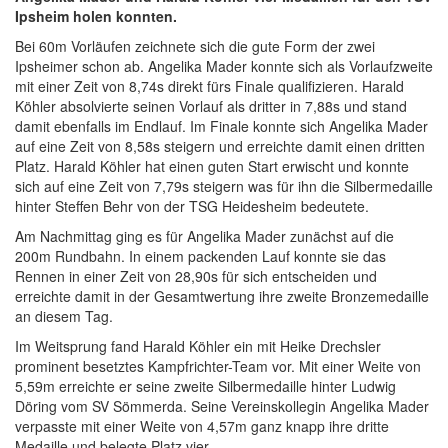
Ipsheim holen konnten.
Bei 60m Vorläufen zeichnete sich die gute Form der zwei
Ipsheimer schon ab. Angelika Mader konnte sich als Vorlaufzweite
mit einer Zeit von 8,74s direkt fürs Finale qualifizieren. Harald
Köhler absolvierte seinen Vorlauf als dritter in 7,88s und stand
damit ebenfalls im Endlauf. Im Finale konnte sich Angelika Mader
auf eine Zeit von 8,58s steigern und erreichte damit einen dritten
Platz. Harald Köhler hat einen guten Start erwischt und konnte
sich auf eine Zeit von 7,79s steigern was für ihn die Silbermedaille
hinter Steffen Behr von der TSG Heidesheim bedeutete.
Am Nachmittag ging es für Angelika Mader zunächst auf die
200m Rundbahn. In einem packenden Lauf konnte sie das
Rennen in einer Zeit von 28,90s für sich entscheiden und
erreichte damit in der Gesamtwertung ihre zweite Bronzemedaille
an diesem Tag.
Im Weitsprung fand Harald Köhler ein mit Heike Drechsler
prominent besetztes Kampfrichter-Team vor. Mit einer Weite von
5,59m erreichte er seine zweite Silbermedaille hinter Ludwig
Döring vom SV Sömmerda. Seine Vereinskollegin Angelika Mader
verpasste mit einer Weite von 4,57m ganz knapp ihre dritte
Medaille und belegte Platz vier.