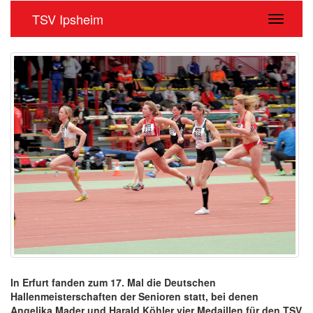
TSV Ipsheim
Navigati
In Erfurt fanden zum 17. Mal die Deutschen
Hallenmeisterschaften der Senioren statt, bei denen
Angelika Mader und Harald Köhler vier Medaillen für den TSV