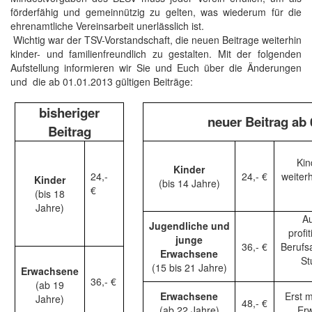
förderfähig und gemeinnützig zu gelten, was wiederum für die
ehrenamtliche Vereinsarbeit unerlässlich ist.
Wichtig war der TSV-Vorstandschaft, die neuen Beitrage weiterhin
kinder- und familienfreundlich zu gestalten. Mit der folgenden
Aufstellung informieren wir Sie und Euch über die Änderungen
und
die ab 01.01.2013 gültigen Beiträge:
bisheriger
neuer Beitrag ab 
Beitrag
Kin
Kinder
24,-
24,- €
weiter
Kinder
(bis 14 Jahre)
€
(bis 18
Jahre)
A
Jugendliche und
profi
junge
36,- €
Berufs
Erwachsene
St
(15 bis 21 Jahre)
Erwachsene
36,- €
(ab 19
Erwachsene
Erst m
Jahre)
48,- €
(ab 22 Jahre)
Erw