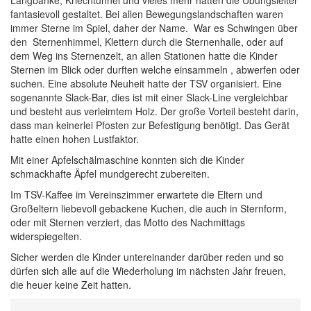
Langbänke, Kriechtunnel und vieles mehr hatten die Übungsleiter
fantasievoll gestaltet. Bei allen Bewegungslandschaften waren
immer Sterne im Spiel, daher der Name. War es Schwingen über
den Sternenhimmel, Klettern durch die Sternenhalle, oder auf
dem Weg ins Sternenzelt, an allen Stationen hatte die Kinder
Sternen im Blick oder durften welche einsammeln , abwerfen oder
suchen. Eine absolute Neuheit hatte der TSV organisiert. Eine
sogenannte Slack-Bar, dies ist mit einer Slack-Line vergleichbar
und besteht aus verleimtem Holz. Der große Vorteil besteht darin,
dass man keinerlei Pfosten zur Befestigung benötigt. Das Gerät
hatte einen hohen Lustfaktor.
Mit einer Apfelschälmaschine konnten sich die Kinder
schmackhafte Äpfel mundgerecht zubereiten.
Im TSV-Kaffee im Vereinszimmer erwartete die Eltern und
Großeltern liebevoll gebackene Kuchen, die auch in Sternform,
oder mit Sternen verziert, das Motto des Nachmittags
widerspiegelten.
Sicher werden die Kinder untereinander darüber reden und so
dürfen sich alle auf die Wiederholung im nächsten Jahr freuen,
die heuer keine Zeit hatten.