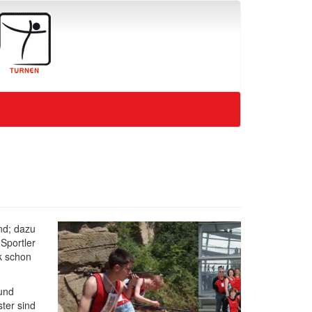
nd; dazu
Sportler
k schon
und
ter sind