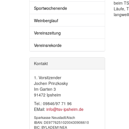
beim TS
Sportwochenende
Läufe, T
langwei
Weinberglauf
Vereinszeitung
Vereinsrekorde
Kontakt
1. Vorsitzender
Jochen Prinzkosky
Im Garten 3
91472 Ipsheim
Tel.: 09846/97 71 96
EMail:
info@tsv-ipsheim.de
Sparkasse Neustadt/Aisch
IBAN: DE97762510200430906610
BIC: BYLADEM1NEA