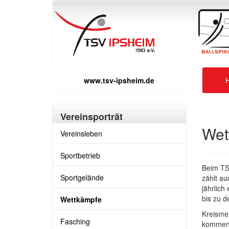
www.tsv-ipsheim.de
Vereinsporträt
Wet
Vereinsleben
Sportbetrieb
Beim TS
Sportgelände
zählt au
jährlich
bis zu d
Wettkämpfe
Kreismei
Fasching
kommen 